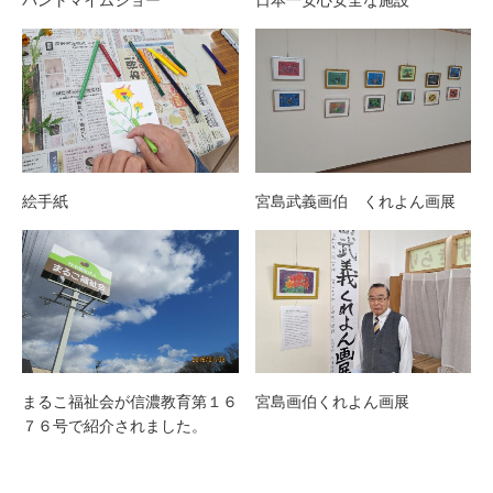
絵手紙
宮島武義画伯 くれよん画展
まるこ福祉会が信濃教育第１６
宮島画伯くれよん画展
７６号で紹介されました。