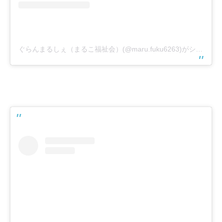
ぐらんまるしぇ（まるこ福祉会）(@maru.fuku6263)がシェアした投稿